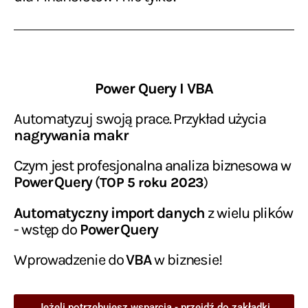
Power Query I VBA
Automatyzuj swoją prace. Przykład użycia
nagrywania makr
Czym jest profesjonalna analiza biznesowa w
Power Query
(
TOP 5 roku 2023
)
Automatyczny import danych
z wielu plików
- wstęp do
Power Query
Wprowadzenie do
VBA
w biznesie!
Jeżeli potrzebujesz wsparcia - przejdź do zakładki