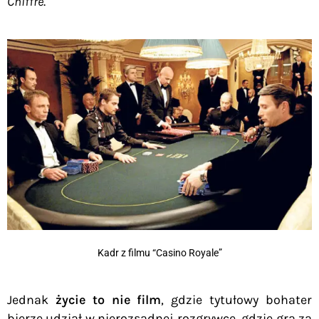
Chiffre
.
Kadr z filmu “Casino Royale”
Jednak
życie to nie film
, gdzie tytułowy bohater
bierze udział w nierozsądnej rozgrywce, gdzie gra za