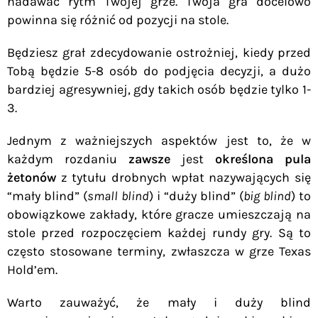
nadawać rytm Twojej grze. Twoja gra docelowo
powinna się różnić od pozycji na stole.
Będziesz grał zdecydowanie ostrożniej, kiedy przed
Tobą będzie 5-8 osób do podjęcia decyzji, a dużo
bardziej agresywniej, gdy takich osób będzie tylko 1-
3.
Jednym z ważniejszych aspektów jest to, że w
każdym rozdaniu
zawsze
jest
określona pula
żetonów
z tytułu drobnych wpłat nazywających się
“mały blind” (
small blind
) i “duży blind” (
big blind
) to
obowiązkowe zakłady, które gracze umieszczają na
stole przed rozpoczęciem każdej rundy gry. Są to
często stosowane terminy, zwłaszcza w grze Texas
Hold’em.
Warto zauważyć, że mały i duży blind