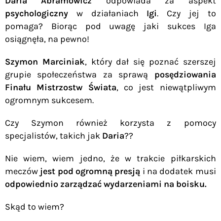
Daria Abramowicz
odpowiada za aspekt
psychologiczny
w działaniach
Igi
. Czy jej to
pomaga? Biorąc pod uwagę jaki sukces Iga
osiągnęła, na pewno!
Szymon Marciniak
, który dał się poznać szerszej
grupie społeczeństwa za sprawą
posędziowania
Finału Mistrzostw Świata
, co jest niewątpliwym
ogromnym sukcesem.
Czy Szymon również korzysta z pomocy
specjalistów, takich jak
Daria
??
Nie wiem, wiem jedno, że w trakcie piłkarskich
meczów
jest pod ogromną presją
i na dodatek musi
odpowiednio zarządzać wydarzeniami na boisku.
Skąd to wiem?