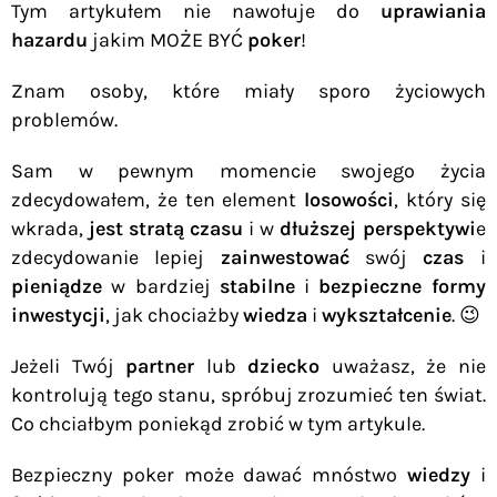
Tym artykułem nie nawołuje do
uprawiania
hazardu
jakim MOŻE BYĆ
poker
!
Znam osoby, które miały sporo życiowych
problemów.
Sam w pewnym momencie swojego życia
zdecydowałem, że ten element
losowości
, który się
wkrada,
jest stratą czasu
i w
dłuższej perspektywi
e
zdecydowanie lepiej
zainwestować
swój
czas
i
pieniądze
w bardziej
stabilne
i
bezpieczne formy
inwestycji
, jak chociażby
wiedza
i
wykształcenie
. 😉
Jeżeli Twój
partner
lub
dziecko
uważasz, że nie
kontrolują tego stanu, spróbuj zrozumieć ten świat.
Co chciałbym poniekąd zrobić w tym artykule.
Bezpieczny poker może dawać mnóstwo
wiedzy
i