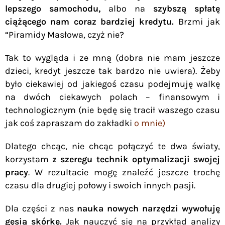
lepszego samochodu,
albo na
szybszą spłatę
ciążącego nam coraz bardziej kredytu.
Brzmi jak
“Piramidy Masłowa, czyż nie?
Tak to wygląda i ze mną (dobra nie mam jeszcze
dzieci, kredyt jeszcze tak bardzo nie uwiera). Żeby
było ciekawiej od jakiegoś czasu podejmuję walkę
na dwóch ciekawych polach – finansowym i
technologicznym (nie będę się tracił waszego czasu
jak coś zapraszam do zakładki
o mnie)
Dlatego chcąc, nie chcąc połączyć te dwa światy,
korzystam
z szeregu technik optymalizacji swojej
pracy
. W rezultacie mogę znaleźć jeszcze trochę
czasu dla drugiej połowy i swoich innych pasji.
Dla części z nas
nauka nowych narzędzi wywołuję
gęsią skórkę.
Jak nauczyć się na przykład analizy